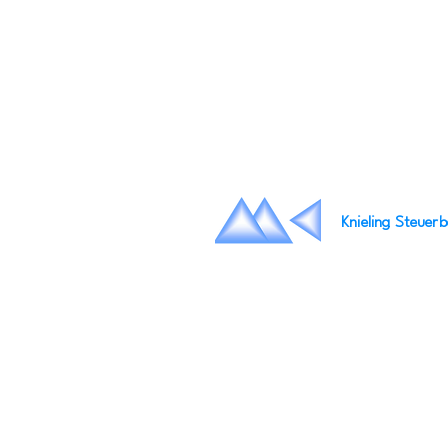
Knieling Steuerb
Neue Fahrt 3
34117 Kassel
Tel: +49 (0) 561 70512910
Fax:+49 (0) 561 70512939